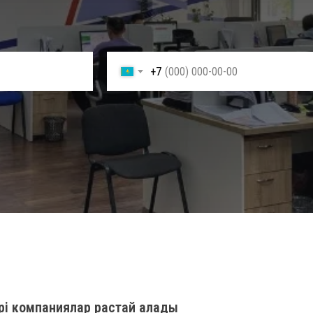
+7
ірі компаниялар растай алады