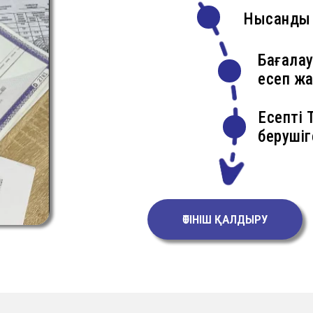
Нысанды 
Бағала
есеп ж
Есепті
берушіг
ӨТІНІШ ҚАЛДЫРУ