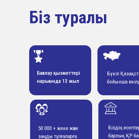
Біз туралы
Бағалау қызметтері
Бүкiл Қазақс
нарығында 13 жыл
бойынша өкіл
Біздің есепте
50 000 + жеке және
барлық ҚР ба
заңды тұлғаларға