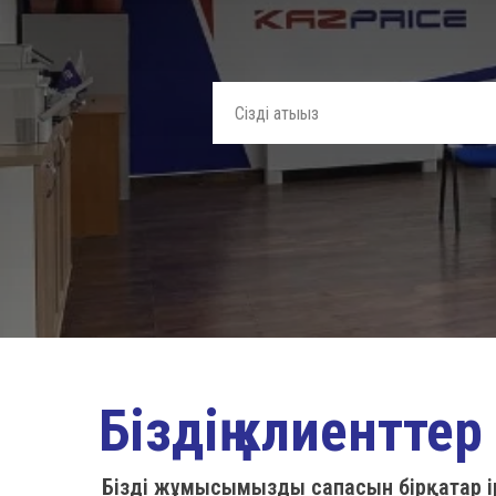
Біздің клиенттер
Біздің жұмысымыздың сапасын бірқатар 