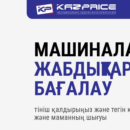
МАШИНАЛА
ЖАБДЫҚТА
БАҒАЛАУ
Өтініш қалдырыңыз және тегін
және маманның шығуы