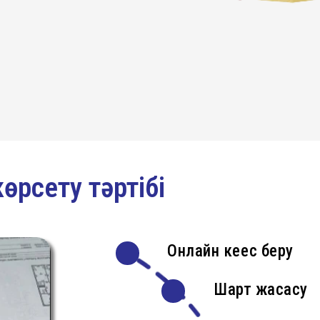
өрсету тәртібі
Онлайн кеңес беру
Шарт жасасу