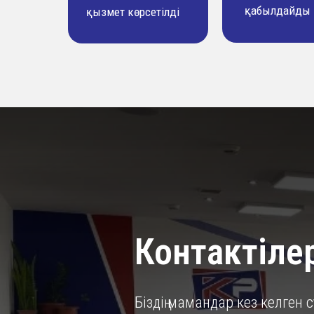
қабылдайды
қызмет көрсетілді
Контактілер
Біздің мамандар кез келген