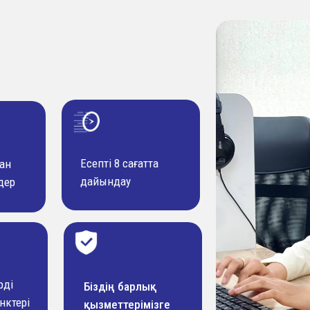
Есепті 8 сағатта
тан
дайындау
дер
рдi
Біздің барлық
нктері
қызметтерімізге