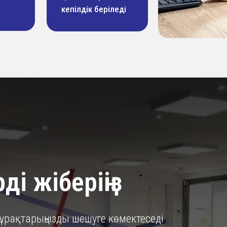
кепілдік беріледі
ді жіберіңіз
 сұрақтарыңызды шешуге көмектеседі