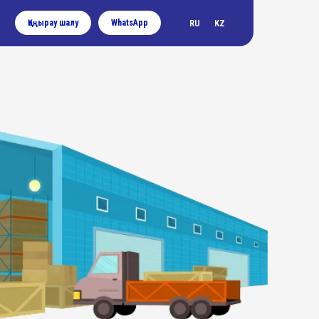
Қоңырау шалу
WhatsApp
RU
KZ