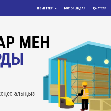
ҚЫЗМЕТТЕР
БОС ОРЫНДАР
ҚҰЖАТТАР
Р МЕН
РДЫ
 кеңес алыңыз