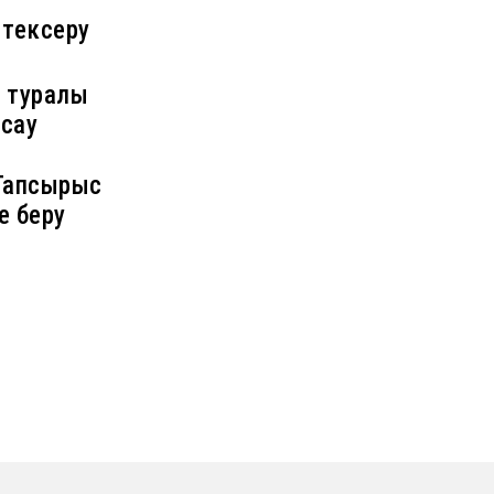
тексеру
у туралы
асау
 Тапсырыс
е беру