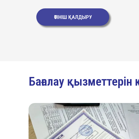
ӨТІНІШ ҚАЛДЫРУ
Бағалау қызметтерін к